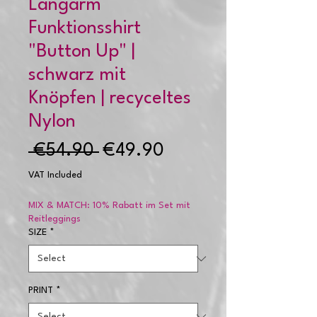
Langarm
Funktionsshirt
"Button Up" |
schwarz mit
Knöpfen | recyceltes
Nylon
Regular
Sale
 €54.90 
€49.90
Price
Price
VAT Included
MIX & MATCH: 10% Rabatt im Set mit
Reitleggings
SIZE
*
PRINT
*