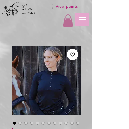
we
love
View points
ponies