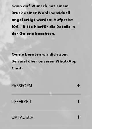
Kann auf Wunsch mit einem
Druck deiner Wahl individuell
angefertigt werden: Aufpreis=
10€ - Bitte hierfür die Details in
der Galerie beachten.
Gerne beraten wir dich zum
Beispiel über unseren What-App
Chat.
PASSFORM
Die Shirt sind leicht tailliert geschnitten
LIEFERZEIT
und fallen der Größe entsprechend
aus.
Undebruckt: 3-6 Werktage
Marie trägt bei 170cm und Kleidergröße
UMTAUSCH
Bedruckt: 3-10 Werktage
36 eine Größe S.
Bedruckte Shirts sind vom Umtausch