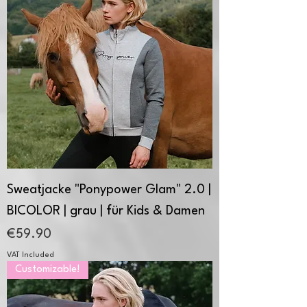
Sweatjacke "Ponypower Glam" 2.0 |
BICOLOR | grau | für Kids & Damen
Price
€59.90
VAT Included
Customizable!