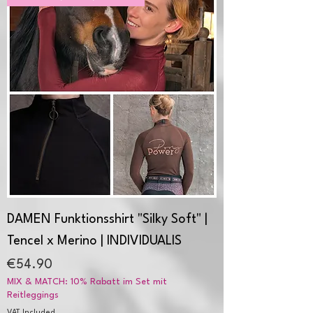
DAMEN Funktionsshirt "Silky Soft" |
Tencel x Merino | INDIVIDUALIS
Price
€54.90
MIX & MATCH: 10% Rabatt im Set mit
Reitleggings
VAT Included