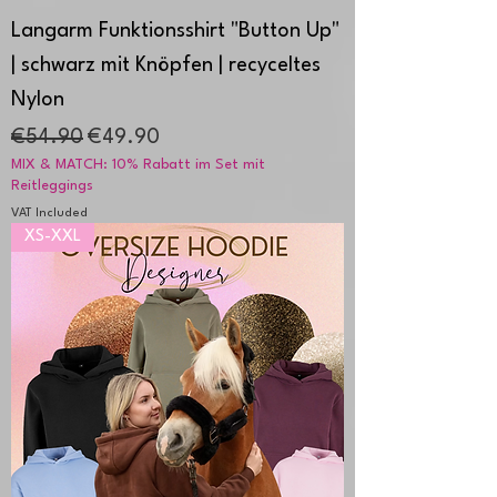
Langarm Funktionsshirt "Button Up"
| schwarz mit Knöpfen | recyceltes
Nylon
Regular Price
Sale Price
€54.90
€49.90
MIX & MATCH: 10% Rabatt im Set mit
Reitleggings
VAT Included
XS-XXL