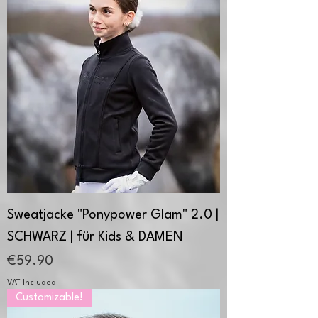
Sweatjacke "Ponypower Glam" 2.0 |
SCHWARZ | für Kids & DAMEN
Price
€59.90
VAT Included
Customizable!