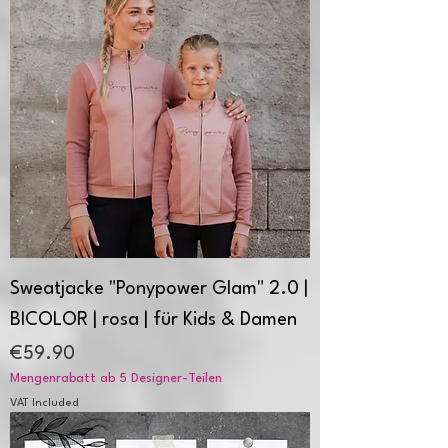
Sweatjacke "Ponypower Glam" 2.0 |
BICOLOR | rosa | für Kids & Damen
Price
€59.90
Mengenrabatt ab 5 Designer-Teilen
VAT Included