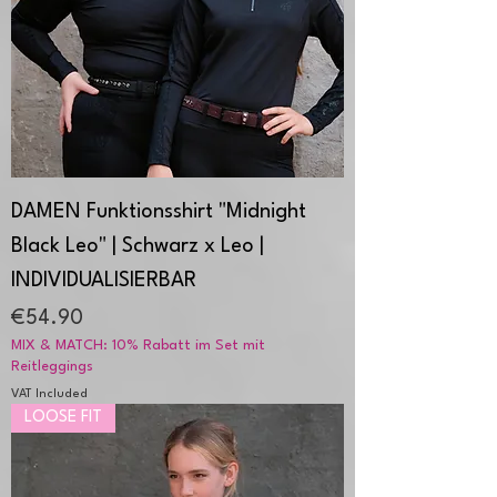
DAMEN Funktionsshirt "Midnight
Black Leo" | Schwarz x Leo |
INDIVIDUALISIERBAR
Price
€54.90
MIX & MATCH: 10% Rabatt im Set mit
Reitleggings
VAT Included
LOOSE FIT