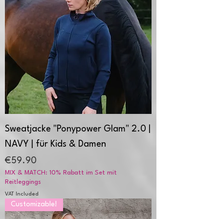
Sweatjacke "Ponypower Glam" 2.0 |
NAVY | für Kids & Damen
Price
€59.90
MIX & MATCH: 10% Rabatt im Set mit
Reitleggings
VAT Included
Customizable!