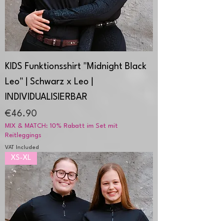
KIDS Funktionsshirt "Midnight Black
Leo" | Schwarz x Leo |
INDIVIDUALISIERBAR
Price
€46.90
MIX & MATCH: 10% Rabatt im Set mit
Reitleggings
VAT Included
XS-XL