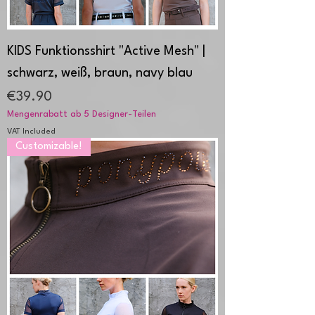
KIDS Funktionsshirt "Active Mesh" |
schwarz, weiß, braun, navy blau
Price
€39.90
Mengenrabatt ab 5 Designer-Teilen
VAT Included
Customizable!