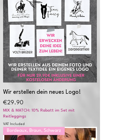
Wir erstellen dein neues Logo!
Price
€29.90
MIX & MATCH: 10% Rabatt im Set mit
Reitleggings
VAT Included
Bordeaux, Braun, Schwarz