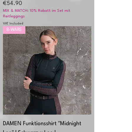
Price
€54.90
MIX & MATCH: 10% Rabatt im Set mit
Reitleggings
VAT Included
B-WARE
DAMEN Funktionsshirt "Midnight