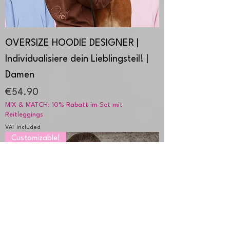
OVERSIZE HOODIE DESIGNER |
Individualisiere dein Lieblingsteil! |
Damen
Price
€54.90
MIX & MATCH: 10% Rabatt im Set mit
Reitleggings
VAT Included
Customizable!