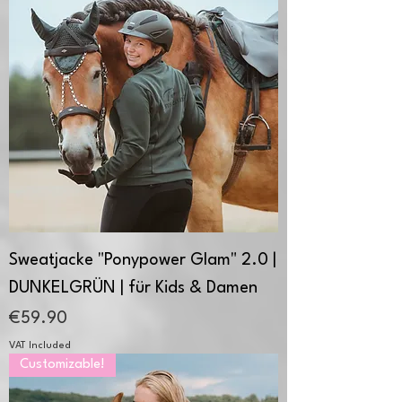
Sweatjacke "Ponypower Glam" 2.0 |
DUNKELGRÜN | für Kids & Damen
Price
€59.90
VAT Included
Customizable!