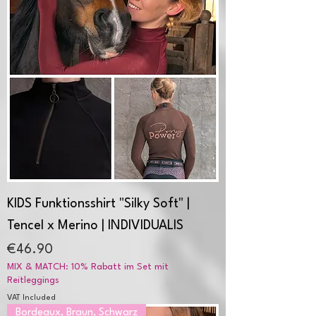
KIDS Funktionsshirt "Silky Soft" |
Tencel x Merino | INDIVIDUALIS
Price
€46.90
MIX & MATCH: 10% Rabatt im Set mit
Reitleggings
VAT Included
Bordeaux, Braun, Schwarz