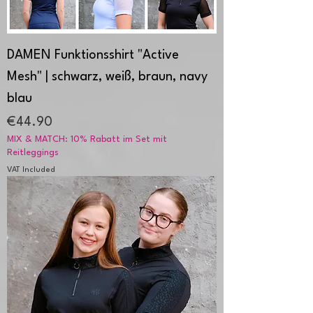
DAMEN Funktionsshirt "Active
Mesh" | schwarz, weiß, braun, navy
blau
Price
€44.90
MIX & MATCH: 10% Rabatt im Set mit
Reitleggings
VAT Included