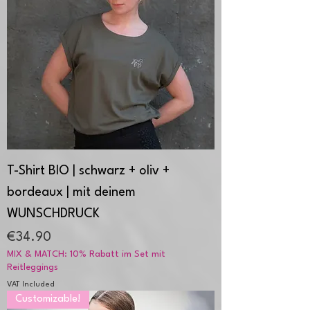
T-Shirt BIO | schwarz + oliv +
bordeaux | mit deinem
WUNSCHDRUCK
Price
€34.90
MIX & MATCH: 10% Rabatt im Set mit
Reitleggings
VAT Included
Customizable!