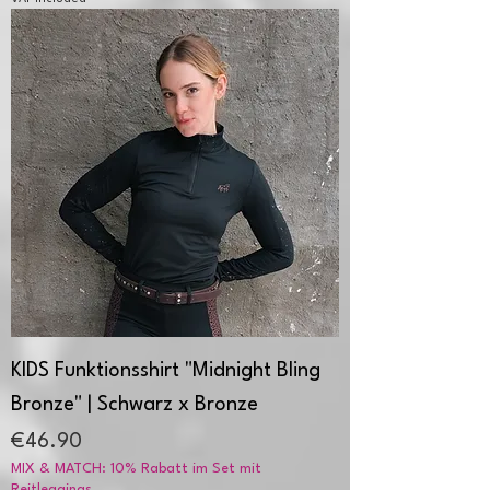
KIDS Funktionsshirt "Midnight Bling
Bronze" | Schwarz x Bronze
Price
€46.90
MIX & MATCH: 10% Rabatt im Set mit
Reitleggings