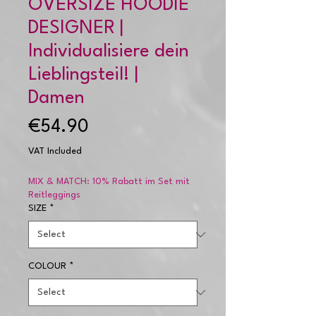
OVERSIZE HOODIE
DESIGNER |
Individualisiere dein
Lieblingsteil! |
Damen
Price
€54.90
VAT Included
MIX & MATCH: 10% Rabatt im Set mit
Reitleggings
SIZE
*
COLOUR
*