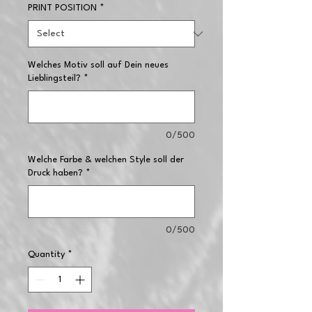
PRINT POSITION
*
Welches Motiv soll auf Dein neues
Lieblingsteil?
*
0/500
Welche Farbe & welchen Style soll der
Druck haben?
*
0/500
Quantity
*