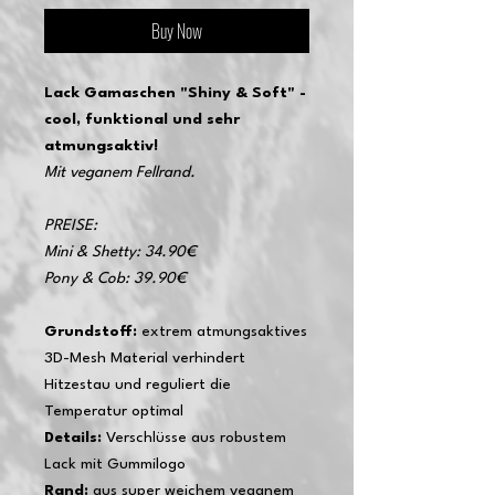
Buy Now
Lack Gamaschen "Shiny & Soft" -
cool, funktional und sehr
atmungsaktiv!
Mit veganem Fellrand.
PREISE:
Mini & Shetty: 34.90€
Pony & Cob: 39.90€
Grundstoff:
extrem atmungsaktives
3D-Mesh Material verhindert
Hitzestau und reguliert die
Temperatur optimal
Details:
Verschlüsse aus robustem
Lack mit Gummilogo
Rand:
aus super weichem veganem