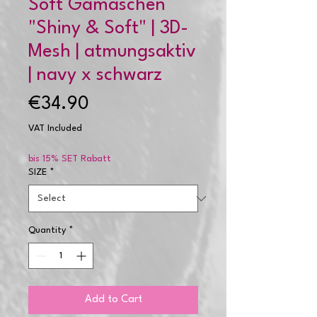
Soft Gamaschen
"Shiny & Soft" | 3D-
Mesh | atmungsaktiv
| navy x schwarz
Price
€34.90
VAT Included
bis 15% SET Rabatt
SIZE
*
Quantity
*
Add to Cart