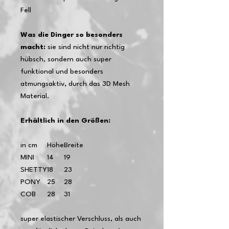
Fell
Was die Dinger so besonders
macht:
sie sind nicht nur richtig
hübsch, sondern auch super
funktional und besonders
atmungsaktiv, durch das 3D Mesh
Material.
Erhältlich in den Größen:
in cm
Höhe
Breite
MINI
14
19
SHETTY
18
23
PONY
25
28
COB
28
31
super elastischer Verschluss, als auch