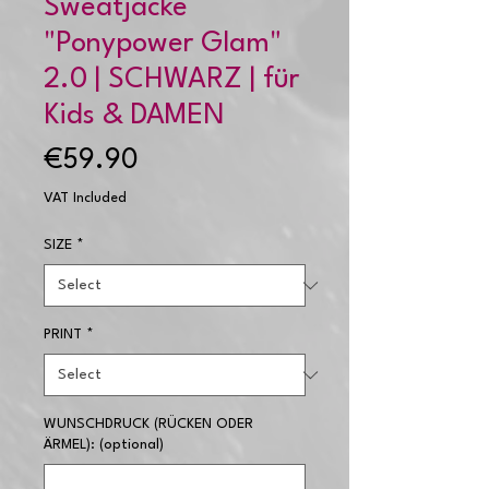
Sweatjacke
"Ponypower Glam"
2.0 | SCHWARZ | für
Kids & DAMEN
Price
€59.90
VAT Included
SIZE
*
PRINT
*
WUNSCHDRUCK (RÜCKEN ODER
ÄRMEL): (optional)